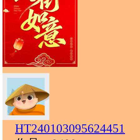
HT240103095624451