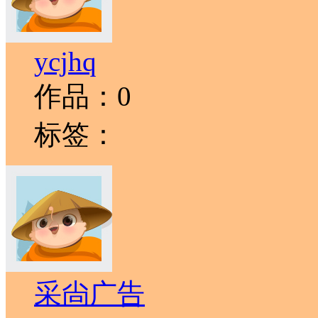
ycjhq
作品：0
标签：
采尙广告