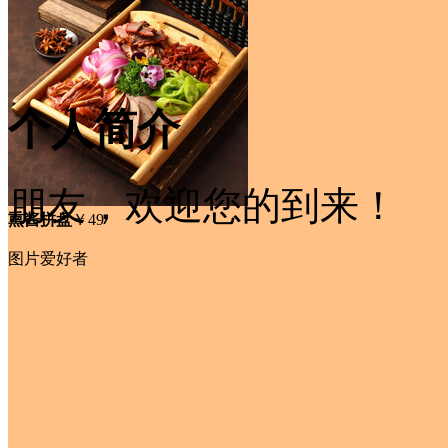
个人简介
朋友，欢迎您的到来！
熏酱拼盘
￥49
图片爱好者