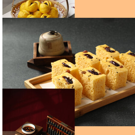
小米面黄馍馍
￥47
红枣发糕
￥47