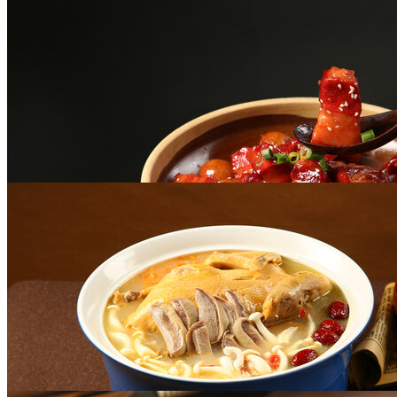
三道鳞
￥48
毛氏红烧肉
￥48