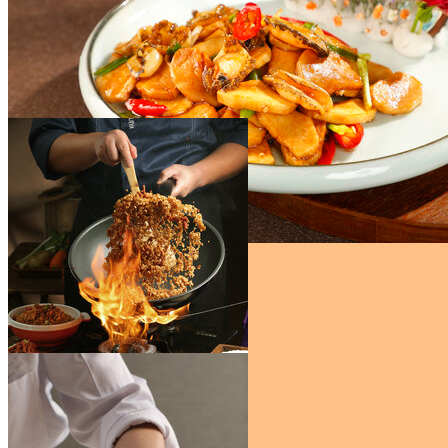
蒜香高钙虾
￥59
杏鲍菇炒鲍鱼片
￥59