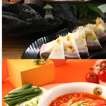
水煮鱼
￥47
糯米糕
￥47