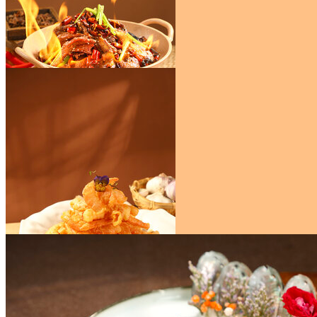
干锅鸭
￥59