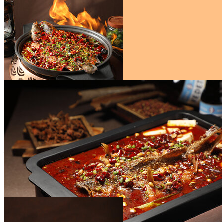
拌肉人文
￥65
烤鱼
￥45