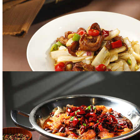
肚包鸡
￥47
娃娃菜烧肥肠
￥47